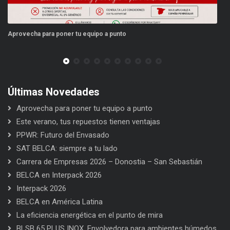
provecha para poner tu equipo a punto
Este v
Últimas Novedades
Aprovecha para poner tu equipo a punto
Este verano, tus repuestos tienen ventajas
PPWR: Futuro del Envasado
SAT BELCA: siempre a tu lado
Carrera de Empresas 2026 – Donostia – San Sebastián
BELCA en Interpack 2026
Interpack 2026
BELCA en América Latina
La eficiencia energética en el punto de mira
BLSB 65 PLUS INOX. Envolvedora para ambientes húmedos