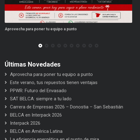
Aprovecha para poner tu equipo a punto
Es
Últimas Novedades
Aprovecha para poner tu equipo a punto
Este verano, tus repuestos tienen ventajas
PPWR: Futuro del Envasado
SAT BELCA: siempre a tu lado
Carrera de Empresas 2026 – Donostia – San Sebastián
BELCA en Interpack 2026
Interpack 2026
BELCA en América Latina
La eficiencia energética en el punto de mira