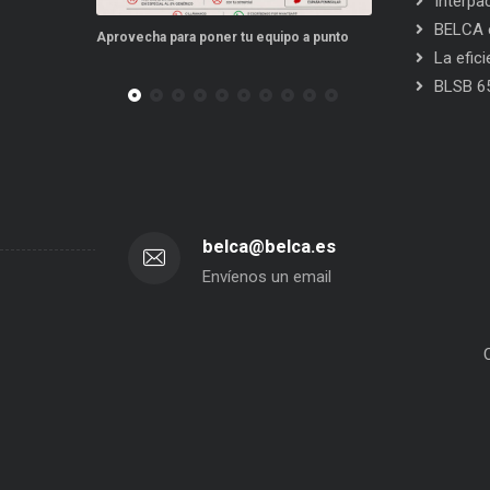
Interpa
BELCA e
cha para poner tu equipo a punto
Este verano, tus repuestos tienen vent
La efic
BLSB 6
belca@belca.es
Envíenos un email