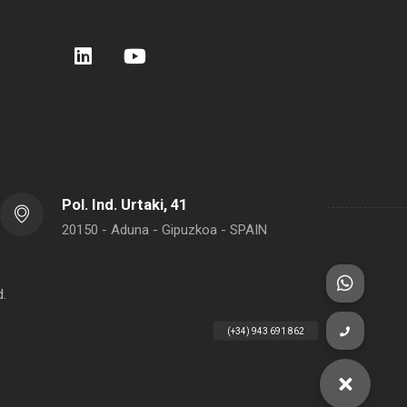
lado
Carrera de Empresas 2026 – Donostia –
BELCA en In
San Sebastián
Pol. Ind. Urtaki, 41
20150 - Aduna - Gipuzkoa - SPAIN
d.