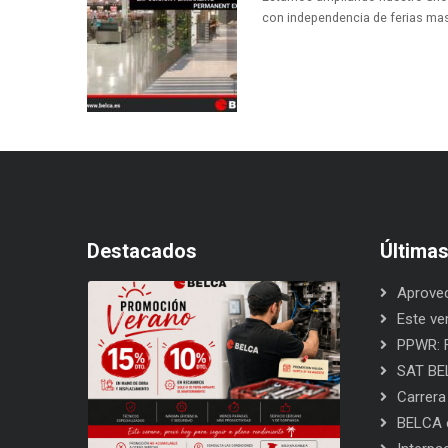
con independencia de ferias masi
Destacados
Última
Aprovec
Este ve
PPWR: F
SAT BEL
Carrera
BELCA e