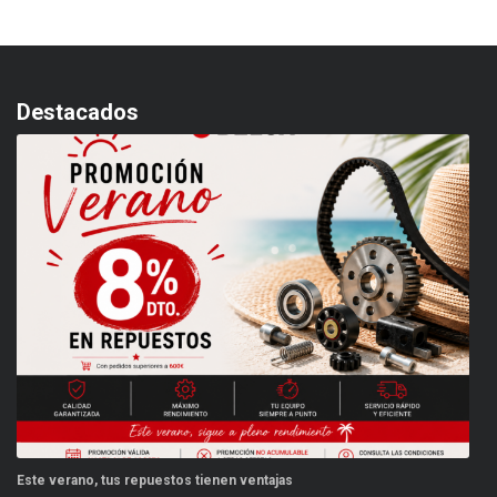
Destacados
Este verano, tus repuestos tienen ventajas
PP