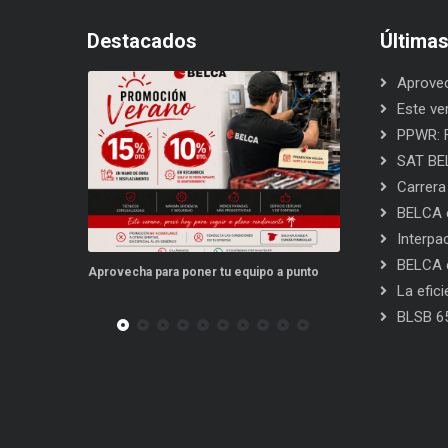
Destacados
Última
Aprovec
Este ve
PPWR: F
SAT BEL
Carrera
BELCA e
Interpa
BELCA e
equipo a punto
Este verano, tus repuestos tienen ventajas
PPWR: Futur
La efic
BLSB 6