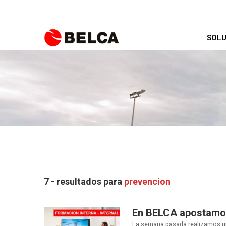
SOLU
7 - resultados para
prevencion
En BELCA apostamos
La semana pasada realizamos una