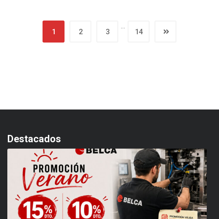
…
1
2
3
14
Destacados