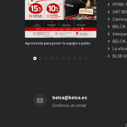
PPWR: F
SAT BEL
Carrera
BELCA e
Interpa
BELCA e
para poner tu equipo a punto
Este verano, tus repuestos tienen ventajas
La efic
BLSB 6
belca@belca.es
Envíenos un email