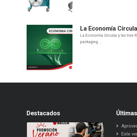
La Economía Circula
La Economía Circular y las tres 
packaging....
Destacados
Última
Aprovec
Este ve