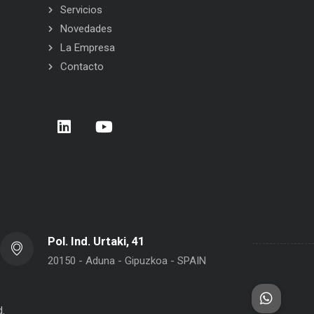
Servicios
Novedades
La Empresa
Contacto
Carrera de Empresas 2026 – Donostia –
BELCA en Inter
San Sebastián
Pol. Ind. Urtaki, 41
20150 - Aduna - Gipuzkoa - SPAIN
d.