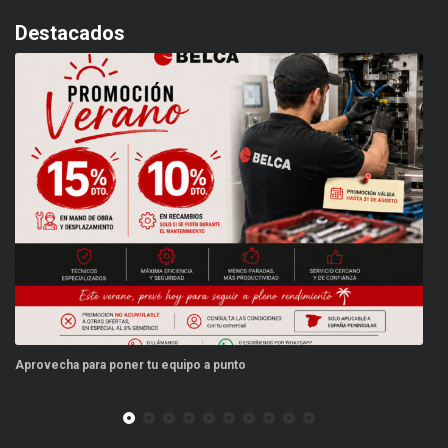
Destacados
provecha para poner tu equipo a punto
Este v