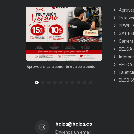
Aprovec
Este ve
PPWR: F
SAT BEL
Carrera
BELCA e
Interpa
BELCA e
para poner tu equipo a punto
Este verano, tus repuestos tienen ventajas
La efic
BLSB 6
belca@belca.es
Envíenos un email