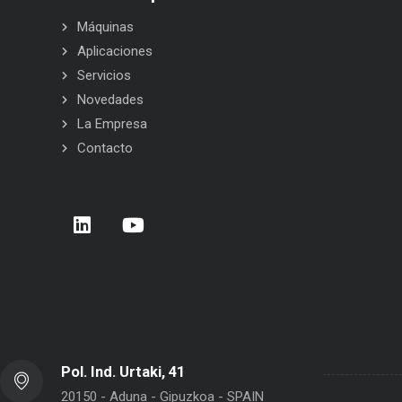
Máquinas
Aplicaciones
Servicios
Novedades
La Empresa
Contacto
Carrera de Empresas 2026 – Donostia –
BELCA en Inter
San Sebastián
Pol. Ind. Urtaki, 41
20150 - Aduna - Gipuzkoa - SPAIN