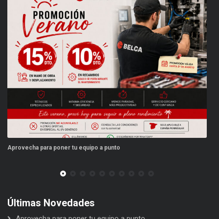
ovecha para poner tu equipo a punto
Este ver
Últimas Novedades
Aprovecha para poner tu equipo a punto