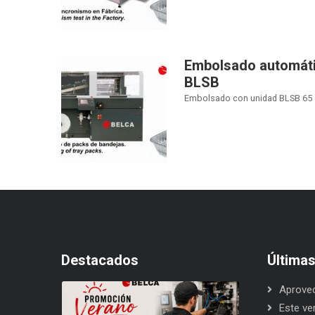
Embolsado automátic
BLSB
Embolsado con unidad BLSB 65 de
Destacados
Última
Aprovec
Este ve