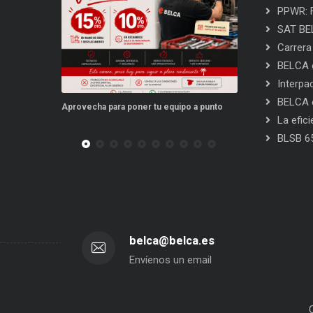
PPWR: F
SAT BEL
Carrera
BELCA e
Interpa
BELCA e
para poner tu equipo a punto
Este verano, tus repuestos tienen ventajas
La efic
BLSB 6
belca@belca.es
Envíenos un email