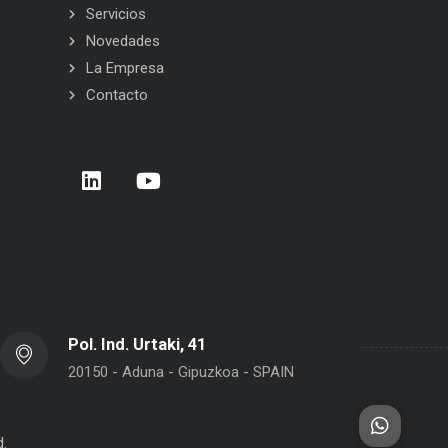
Servicios
Novedades
La Empresa
Contacto
Carrera de Empresas 2026 – Donostia –
BELCA en Inter
San Sebastián
Pol. Ind. Urtaki, 41
20150 - Aduna - Gipuzkoa - SPAIN
d.