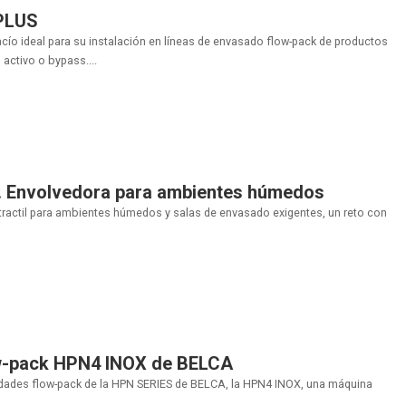
 PLUS
cío ideal para su instalación en líneas de envasado flow-pack de productos
activo o bypass....
 Envolvedora para ambientes húmedos
tractil para ambientes húmedos y salas de envasado exigentes, un reto con
w-pack HPN4 INOX de BELCA
dades flow-pack de la HPN SERIES de BELCA, la HPN4 INOX, una máquina