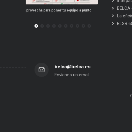
Interpa
BELCA e
po a punto
Este verano, tus repuestos tienen ventajas
PPWR: Futuro de
La efic
BLSB 6
belca@belca.es
Envíenos un email