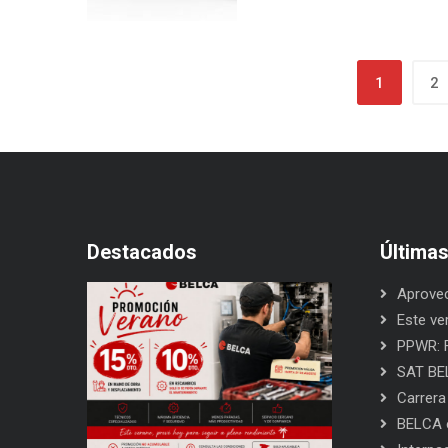
1
2
Destacados
Última
Aprovec
Este ve
PPWR: F
SAT BEL
Carrera
BELCA e