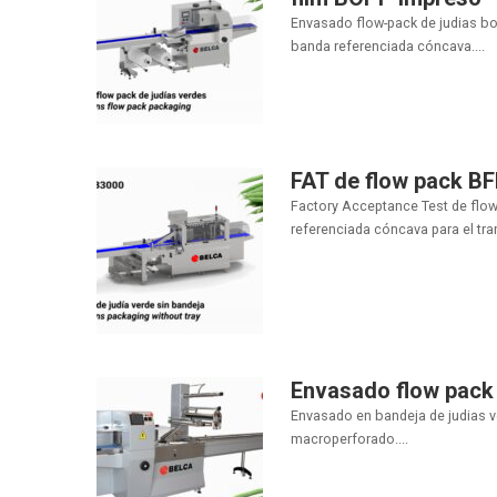
Envasado flow-pack de judias bo
banda referenciada cóncava....
FAT de flow pack BF
Factory Acceptance Test de flow
referenciada cóncava para el tran
Envasado flow pack 
Envasado en bandeja de judias 
macroperforado....