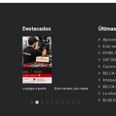
Destacados
Última
Aprovec
Este ve
PPWR: F
SAT BEL
Carrera
BELCA e
Interpa
BELCA e
po a punto
Este verano, tus repuestos tienen ventajas
PPWR: Futuro de
La efic
BLSB 6