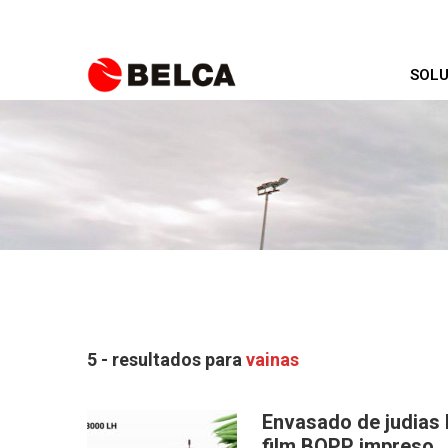
SOLU
5 - resultados para
vainas
Envasado de judias 
film BOPP impreso