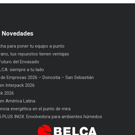
s Novedades
ha para poner tu equipo a punto
rano, tus repuestos tienen ventajas
uturo del Envasado
CA: siempre a tu lado
 de Empresas 2026 – Donostia – San Sebastián
n Interpack 2026
ck 2026
n América Latina
l Envasado
SAT BELCA: siempre a tu lado
Car
iencia energética en el punto de mira
San
5 PLUS INOX. Envolvedora para ambientes húmedos