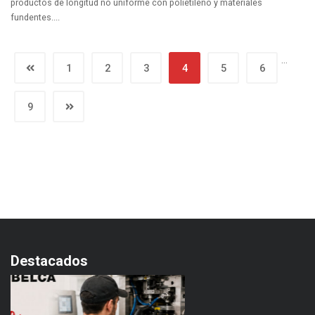
productos de longitud no uniforme con polietileno y materiales
fundentes....
…
1
2
3
4
5
6
9
Destacados