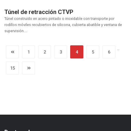
Túnel de retracción CTVP
Túnel construido en acero pintado o inoxidable con transporte por
rodillos móviles recubiertos de silicona, cubierta abatible y ventana de
supervisión....
…
1
2
3
4
5
6
15