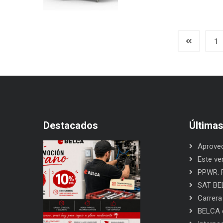
1
Destacados
Última
Aprovec
Este ve
PPWR: F
SAT BEL
Carrera
BELCA e