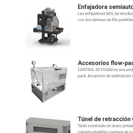
Enfajadora semiaut
Las enfajadoras BES, de introdu
con dos láminas de film polietileno
Accesorios flow-p
CONTROL DE FUGAS es una unidad i
pack. Accesorio de verificación of
Túnel de retracció
Túnel construido en acero pintad
cubierta abatible y ventana de su