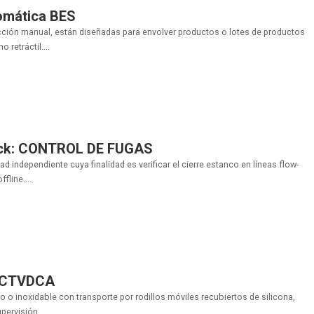
omática BES
cción manual, están diseñadas para envolver productos o lotes de productos
 retráctil....
ack: CONTROL DE FUGAS
ndependiente cuya finalidad es verificar el cierre estanco en líneas flow-
fline....
n CTVDCA
o o inoxidable con transporte por rodillos móviles recubiertos de silicona,
pervisión....