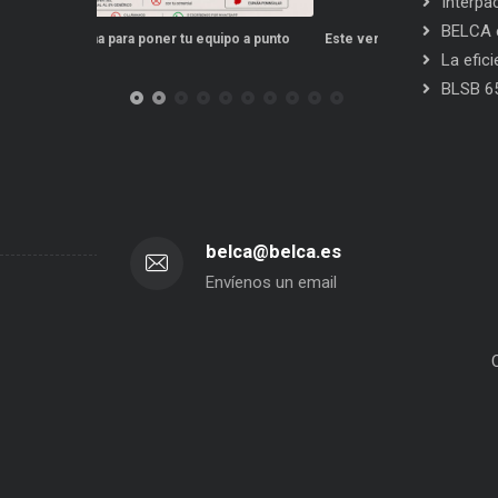
Interpa
BELCA e
po a punto
Este verano, tus repuestos tienen ventajas
PPWR: Futuro de
La efic
BLSB 6
belca@belca.es
Envíenos un email