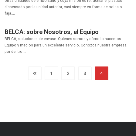
otras unidades de embolsado y cuya misión es retractilar el plástico
dispensado por la unidad anterior, casi siempre en forma de bolsa o
faja....
BELCA: sobre Nosotros, el Equipo
BELCA, soluciones de envase. Quiénes somos y cómo lo hacemos.
Equipo y medios para un excelente servicio. Conozca nuestra empresa
por dentro....
1
2
3
4