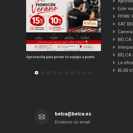
Aprovec
Este ve
PPWR: F
SAT BEL
Carrera
BELCA e
Interpa
BELCA e
para
Aprovecha para poner tu equipo a punto
Este verano, tus rep
La efic
BLSB 6
belca@belca.es
Envíenos un email