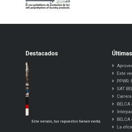
Destacados
Última
Aprovec
Este ve
PPWR: F
SAT BEL
Carrera
BELCA e
Interpa
BELCA e
po a punto
Este verano, tus repuestos tienen ventajas
PPWR: Futuro de
La efic