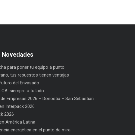
s Novedades
ha para poner tu equipo a punto
rano, tus repuestos tienen ventajas
uturo del Envasado
CA: siempre a tu lado
 de Empresas 2026 – Donostia – San Sebastián
n Interpack 2026
ck 2026
n América Latina
l Envasado
SAT BELCA: siempre a tu lado
Car
iencia energética en el punto de mira
San