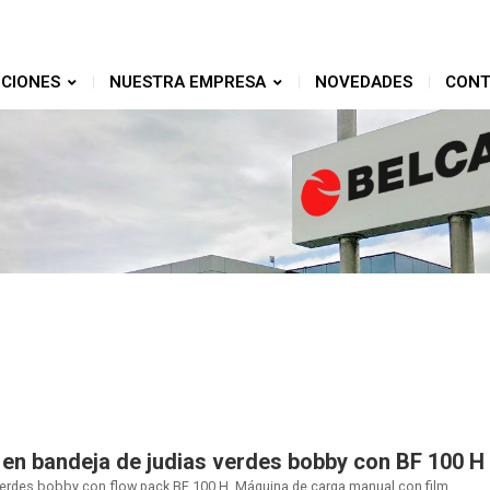
CIONES
NUESTRA EMPRESA
NOVEDADES
CONT
en bandeja de judias verdes bobby con BF 100 H
verdes bobby con flow pack BF 100 H. Máquina de carga manual con film