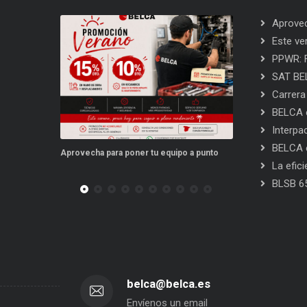
Aprovec
Este ve
PPWR: F
SAT BEL
Carrera
BELCA e
Interpa
BELCA e
ora para
Aprovecha para poner tu equipo a punto
Este verano, tus
La efic
BLSB 6
belca@belca.es
Envíenos un email