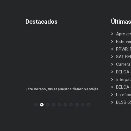
Destacados
Última
Aprovec
Este ve
PPWR: F
SAT BEL
Carrera
BELCA e
Interpa
BELCA e
po a punto
Este verano, tus repuestos tienen ventajas
PPWR: Futuro de
La efic
BLSB 6