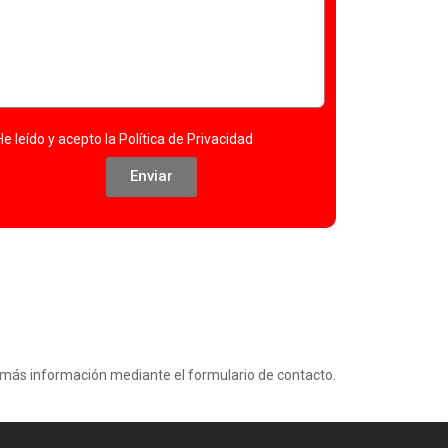
He leído y acepto la
Política de Privacidad
Enviar
te más información mediante el formulario de contacto.