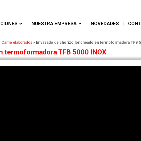
CIONES
NUESTRA EMPRESA
NOVEDADES
CONT
»
Carne elaborados
»
Envasado de chorizo loncheado en termoformadora TFB 
en termoformadora TFB 5000 INOX