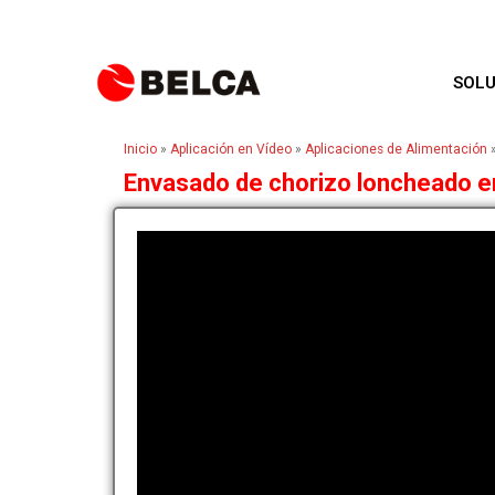
SOLU
Inicio
»
Aplicación en Vídeo
»
Aplicaciones de Alimentación
Envasado de chorizo loncheado 