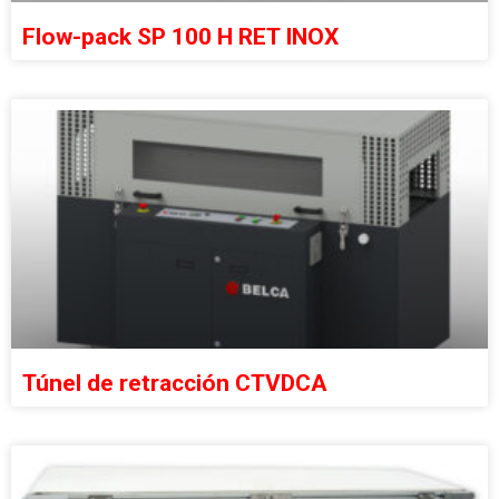
Flow-pack SP 100 H RET INOX
Túnel de retracción CTVDCA