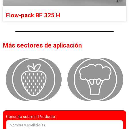
Flow-pack BF 325 H
Más sectores de aplicación
Consulta sobre el Producto: