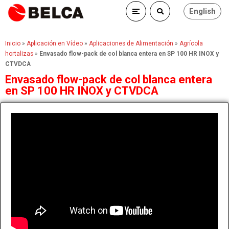
English
Inicio
»
Aplicación en Vídeo
»
Aplicaciones de Alimentación
»
Agrícola
hortalizas
»
Envasado flow-pack de col blanca entera en SP 100 HR INOX y
CTVDCA
Envasado flow-pack de col blanca entera
en SP 100 HR INOX y CTVDCA