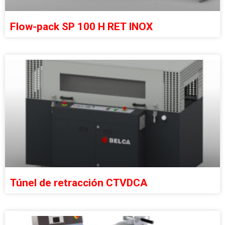
Flow-pack SP 100 H RET INOX
Túnel de retracción CTVDCA