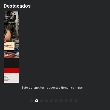
Destacados
Este verano, tus repuestos tienen ventajas
PP