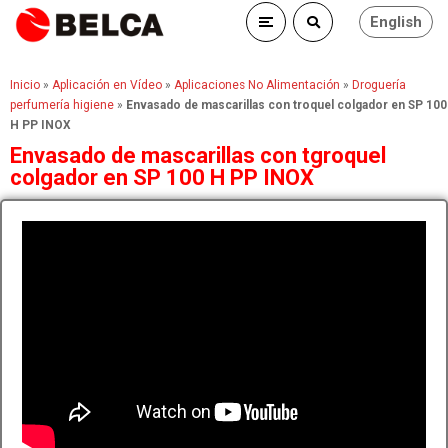
English
Inicio
»
Aplicación en Vídeo
»
Aplicaciones No Alimentación
»
Droguería
perfumería higiene
»
Envasado de mascarillas con troquel colgador en SP 100
H PP INOX
Envasado de mascarillas con tgroquel
colgador en SP 100 H PP INOX