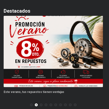
Destacados
Este verano, tus repuestos tienen ventajas
PP