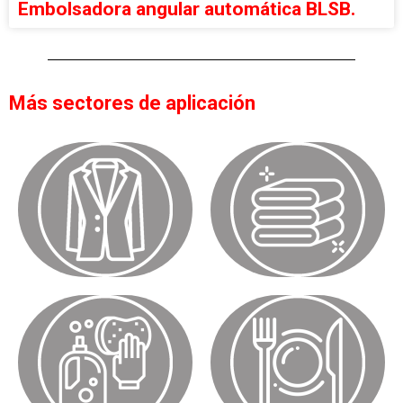
Embolsadora angular automática BLSB.
Más sectores de aplicación