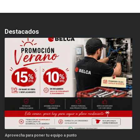
Destacados
ovecha para poner tu equipo a punto
Este ver