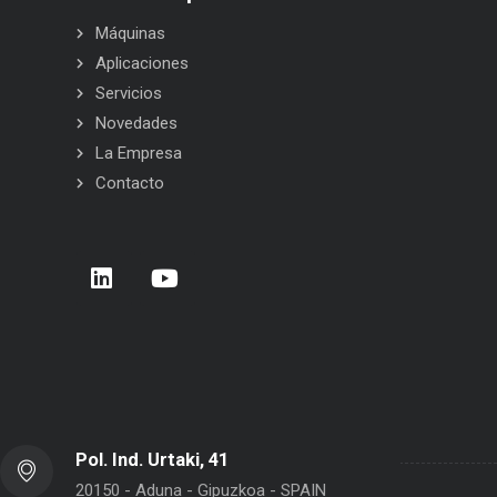
Máquinas
Aplicaciones
Servicios
Novedades
La Empresa
Contacto
 BELCA: siempre a tu lado
Carrera de Empresas 2026 – Donost
San Sebastián
Pol. Ind. Urtaki, 41
20150 - Aduna - Gipuzkoa - SPAIN