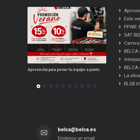
Aprovec
Este ve
PPWR: F
SAT BEL
Carrera
BELCA e
Interpa
BELCA e
ora para
Aprovecha para poner tu equipo a punto
Este verano, tus
La efic
BLSB 6
belca@belca.es
Envíenos un email