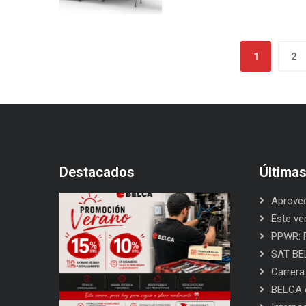
1
2
Destacados
Última
Aprovec
Este ve
PPWR: F
SAT BEL
Carrera
BELCA e