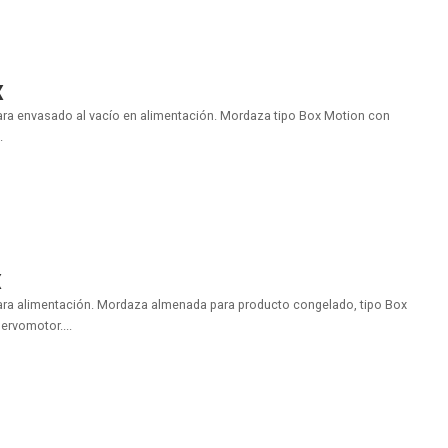
X
ara envasado al vacío en alimentación. Mordaza tipo Box Motion con
.
X
ara alimentación. Mordaza almenada para producto congelado, tipo Box
ervomotor....