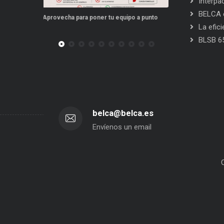
Interpa
BELCA e
po a punto
Este verano, tus repuestos tienen ventajas
PPWR: Futuro de
La efic
BLSB 6
belca@belca.es
Envíenos un email