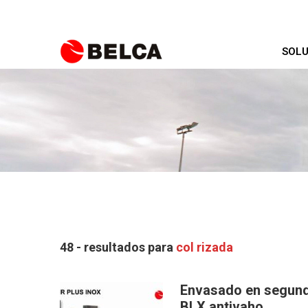
SOLU
48 - resultados para
col rizada
Envasado en segunda 
BLX antivaho