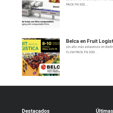
PACK FN 300....
Belca en Fruit Logis
¡Un año más estaremos en Berlín
FLOW PACK FN 300!...
Destacados
Última