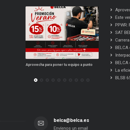
Aprovec
Este ve
PPWR: F
SAT BEL
Carrera
BELCA e
Interpa
BELCA e
Aprovecha para poner tu equipo a punto
Este verano, tus repuestos tien
La efic
BLSB 6
belca@belca.es
Envíenos un email