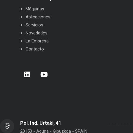
Máquinas
Aplicaciones
Servicios
Novedades
La Empresa
Contacto
e a tu lado
Carrera de Empresas 2026 – Donostia –
BELC
San Sebastián
Pol. Ind. Urtaki, 41
20150 - Aduna - Gipuzkoa - SPAIN