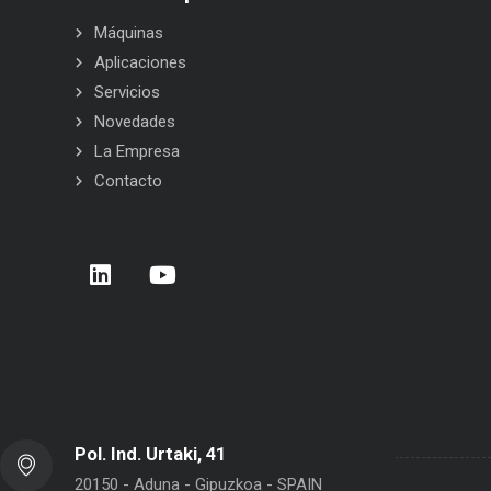
Máquinas
Aplicaciones
Servicios
Novedades
La Empresa
Contacto
lado
Carrera de Empresas 2026 – Donostia –
BELCA en In
San Sebastián
Pol. Ind. Urtaki, 41
20150 - Aduna - Gipuzkoa - SPAIN