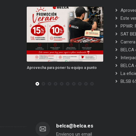
Aprovec
Este ve
PPWR: F
SAT BEL
Carrera
BELCA e
Interpa
BELCA e
cha para poner tu equipo a punto
Este verano, tus repuestos tienen vent
La efic
BLSB 6
belca@belca.es
Envíenos un email