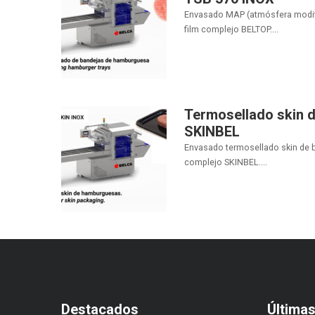
Envasado MAP (atmósfera modif
film complejo BELTOP....
Termosellado skin 
SKINBEL
Envasado termosellado skin de 
complejo SKINBEL....
Destacados
Última