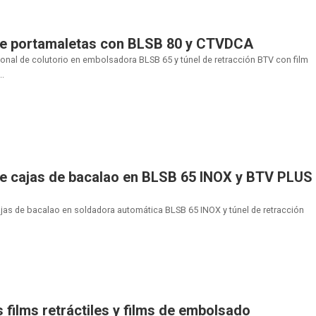
 de portamaletas con BLSB 80 y CTVDCA
onal de colutorio en embolsadora BLSB 65 y túnel de retracción BTV con film
..
de cajas de bacalao en BLSB 65 INOX y BTV PLUS
cajas de bacalao en soldadora automática BLSB 65 INOX y túnel de retracción
s films retráctiles y films de embolsado