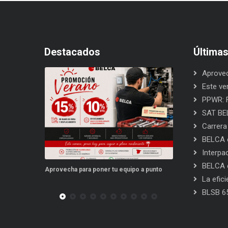
Destacados
Última
Aprovec
Este ve
PPWR: F
SAT BEL
Carrera
BELCA e
Interpa
BELCA e
po a punto
Este verano, tus repuestos tienen ventajas
PPWR: Futuro de
La efic
BLSB 6