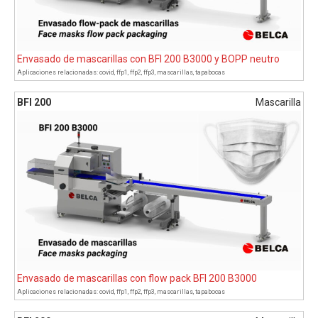
Envasado de mascarillas con BFI 200 B3000 y BOPP neutro
Aplicaciones relacionadas:
covid
,
ffp1
,
ffp2
,
ffp3
,
mascarillas
,
tapabocas
BFI 200
Mascarilla
Envasado de mascarillas con flow pack BFI 200 B3000
Aplicaciones relacionadas:
covid
,
ffp1
,
ffp2
,
ffp3
,
mascarillas
,
tapabocas