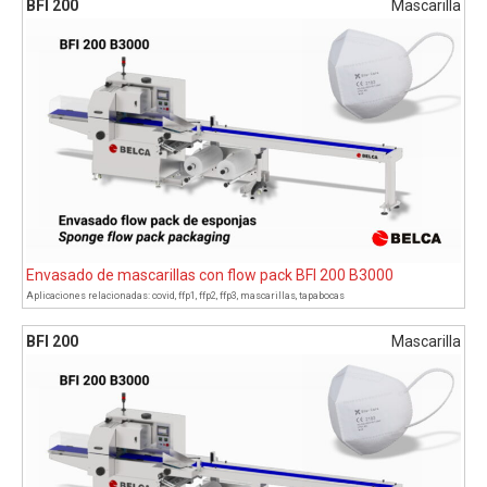
BFI 200
Mascarilla
Envasado de mascarillas con flow pack BFI 200 B3000
Aplicaciones relacionadas:
covid
,
ffp1
,
ffp2
,
ffp3
,
mascarillas
,
tapabocas
BFI 200
Mascarilla