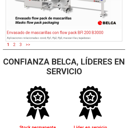
Envasado de mascarillas con flow pack BFI 200 B3000
Aplicaciones relacionadas:
covid
,
ffp1
,
ffp2
,
ffp3
,
mascarillas
,
tapabocas
1
2
3
>>
CONFIANZA BELCA, LÍDERES EN
SERVICIO
Stock permanente
Líder en servicio