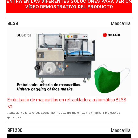
ENTRA EN LAS DIFERENTES SOLUCIONES PARA VER UN
VÍDEO DEMOSTRATIVO DEL PRODUCTO
BLSB
Mascarilla
Embolsado de mascarillas en retractiladora automática BLSB
50
Aplicaciones relacionadas:
covid
,
face masks
,
ffp2
,
higiénico
,
kn95
,
máscara
,
protectores
,
quirúrgica
BFI 200
Mascarilla