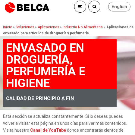
English
Inicio
»
Soluciones
»
Aplicaciones
»
Industria No Alimentaria
»
Aplicaciones de
envasado para artículos de droguería y perfumería.
ENVASADO EN
DROGUERÍA,
PERFUMERÍA E
HIGIENE
CALIDAD DE PRINCIPIO A FIN
Esta sección se actualiza constantemente. Si lo deseas puedes
volver a visitar esta página en unos días para ver más contenidos.
Visita nuestro
Canal de YouTube
donde encontrarás cientos de