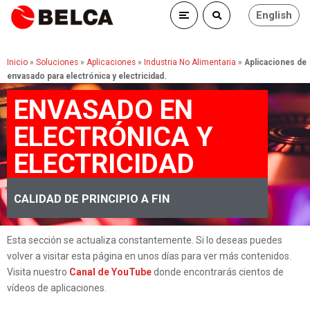
English
Inicio
»
Soluciones
»
Aplicaciones
»
Industria No Alimentaria
»
Aplicaciones de
envasado para electrónica y electricidad.
ENVASADO EN
ELECTRÓNICA Y
ELECTRICIDAD
CALIDAD DE PRINCIPIO A FIN
Esta sección se actualiza constantemente. Si lo deseas puedes
volver a visitar esta página en unos días para ver más contenidos.
Visita nuestro
Canal de YouTube
donde encontrarás cientos de
vídeos de aplicaciones.