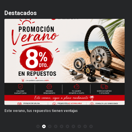
Destacados
Este verano, tus repuestos tienen ventajas
PP