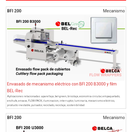
BFI 200
Mecanismo
Envasado de mecanismo eléctrico con BFI 200 B3000 y film
BEL-Rec
Aplicaciones relacionadas:
aparellaje
,
bel-green
,
bricolaje
,
economia circular
,
empaquetado
,
enchufe
,
envase
,
FLOW-PACK
,
iluminacion
,
interruptor
,
luminaria
,
mecanismo eléctrico
,
producto inestable
,
pulsador
,
reciclado
,
reciclaje
,
sostenibilidad
BFI 200
Mecanismo