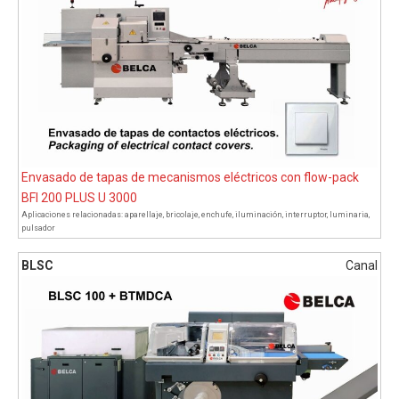
Envasado de tapas de mecanismos eléctricos con flow-pack
BFI 200 PLUS U 3000
Aplicaciones relacionadas:
aparellaje
,
bricolaje
,
enchufe
,
iluminación
,
interruptor
,
luminaria
,
pulsador
BLSC
Canal