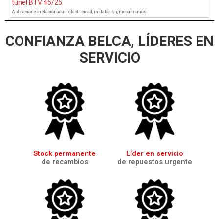
túnel BTV 45/25
Aplicaciones relacionadas:
electricidad
,
instalacion
,
mecanismos
CONFIANZA BELCA, LÍDERES EN
SERVICIO
Stock permanente
Líder en servicio
de recambios
de repuestos urgente