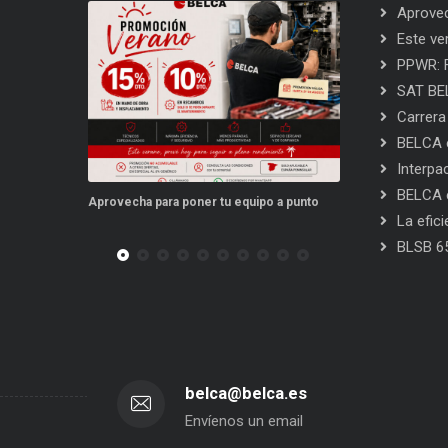
Aprovec
Este ve
PPWR: F
SAT BEL
Carrera
BELCA e
Interpa
BELCA e
po a punto
Este verano, tus repuestos tienen ventajas
PPWR: Futuro de
La efic
BLSB 6
belca@belca.es
Envíenos un email