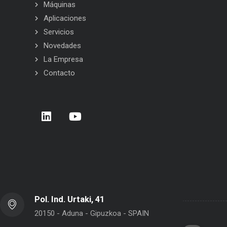
Máquinas
Aplicaciones
Servicios
Novedades
La Empresa
Contacto
rrera de Empresas 2026 – Donostia –
BELCA en Interpack 2026
n Sebastián
Pol. Ind. Urtaki, 41
20150 - Aduna - Gipuzkoa - SPAIN