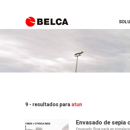
SOLU
9 - resultados para
atun
Envasado de sepia 
Envasado flow pack en instalaci