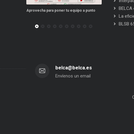
Interpa
BELCA e
po a punto
Este verano, tus repuestos tienen ventajas
PPWR: Futuro de
La efic
BLSB 6
belca@belca.es
Envíenos un email