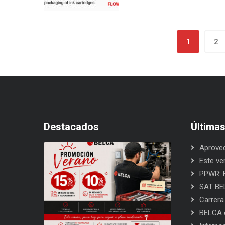
1
2
Destacados
Última
Aprovec
Este ve
PPWR: F
SAT BEL
Carrera
BELCA e