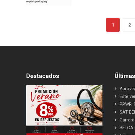
1
2
Destacados
Última
Aprovec
Este ve
PPWR: F
SAT BEL
Carrera
BELCA e