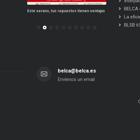
Interpa
BELCA e
po a punto
Este verano, tus repuestos tienen ventajas
PPWR: Futuro de
La efic
BLSB 6
belca@belca.es
Envíenos un email