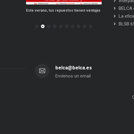
Interpa
BELCA e
po a punto
Este verano, tus repuestos tienen ventajas
PPWR: Futuro de
La efic
BLSB 6
belca@belca.es
Envíenos un email