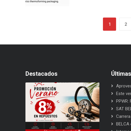
1
2
Destacados
Última
Aprovec
Este ve
PPWR: F
SAT BEL
Carrera
BELCA e