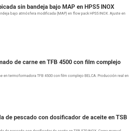
picada sin bandeja bajo MAP en HPS5 INOX
andeja bajo atmósfera modificada (MAP) en flow pack HPS5 INOX. Ajuste en
ado de carne en TFB 4500 con film complejo
 en termoformadora TFB 4500 con film complejo BELCA. Producción real en
a de pescado con dosificador de aceite en TSB
da de pescado con dosificador de aceite en TSB 570 INOX. Carga manual,