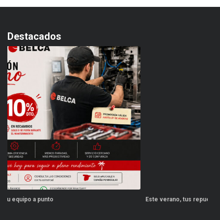
Destacados
Este verano, tus repuestos tienen ventajas
PP