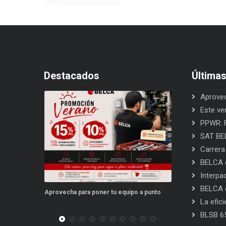
Destacados
Última
Aprovec
Este ve
PPWR: F
SAT BEL
Carrera
BELCA e
Interpa
BELCA e
cha para poner tu equipo a punto
Este verano, tus repuestos tienen vent
La efic
BLSB 6