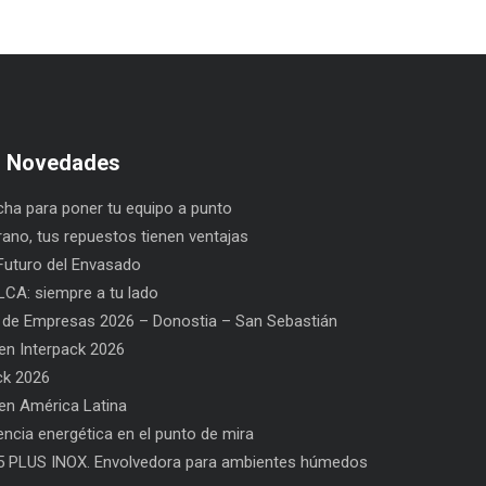
s Novedades
ha para poner tu equipo a punto
rano, tus repuestos tienen ventajas
uturo del Envasado
CA: siempre a tu lado
 de Empresas 2026 – Donostia – San Sebastián
n Interpack 2026
ck 2026
n América Latina
ajas
PPWR: Futuro del Envasado
SAT BELCA: siempre a tu 
iencia energética en el punto de mira
5 PLUS INOX. Envolvedora para ambientes húmedos