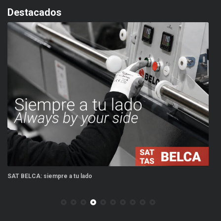
Destacados
SAT BELCA: siempre a tu lado
Ca