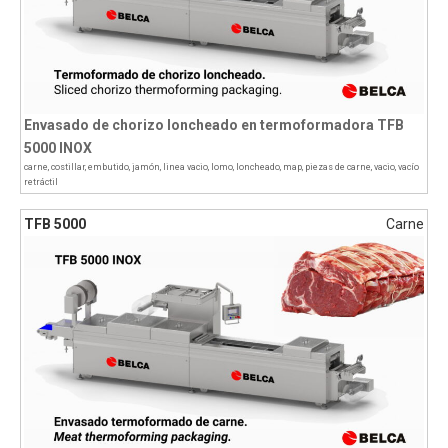
Envasado de chorizo loncheado en termoformadora TFB
5000 INOX
carne
,
costillar
,
embutido
,
jamón
,
linea vacio
,
lomo
,
loncheado
,
map
,
piezas de carne
,
vacio
,
vacío
retráctil
TFB 5000
Carne