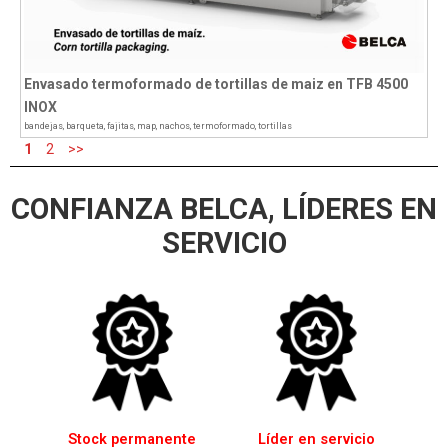
Envasado termoformado de tortillas de maiz en TFB 4500
INOX
bandejas
,
barqueta
,
fajitas
,
map
,
nachos
,
termoformado
,
tortillas
1
2
>>
CONFIANZA BELCA, LÍDERES EN
SERVICIO
Stock permanente
Líder en servicio