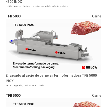
4500 INOX
butifarra
,
carne
,
chacinero
,
chorizo
,
embutido
,
salchichas
,
tripa
TFB 5000
Carne
Envasado al vacío de carne en termoformadora TFB 5000
INOX
carne congelada
,
costillar
,
lomo
,
picada
TFB 5000
Carne