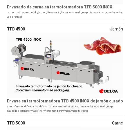
Envasado de carne en termoformadora TFB 5000 INOX
carne
,
costillar
,
embutido
,
jamon
,
linea vacio
,
lomo
,
loncheado
,
map
,
piezas de carne
,
vacio
,
vacío
,
vacio retractil
TFB 4500
Jamón
Envase en termoformadora TFB 4500 INOX de jamón curado
atmosfera modificada
,
bandeja
,
chistorra
,
embutido
,
jamon
,
linea vacio
,
loncheado
,
map
,
sausages
,
termoformado
,
thermoforming
,
tray
,
vacio
,
vacio retractil
TFB 5000
Carne