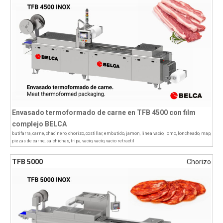
Envasado termoformado de carne en TFB 4500 con film
complejo BELCA
butifarra
,
carne
,
chacinero
,
chorizo
,
costillar
,
embutido
,
jamon
,
linea vacio
,
lomo
,
loncheado
,
map
,
piezas de carne
,
salchichas
,
tripa
,
vacio
,
vacío
,
vacio retractil
TFB 5000
Chorizo