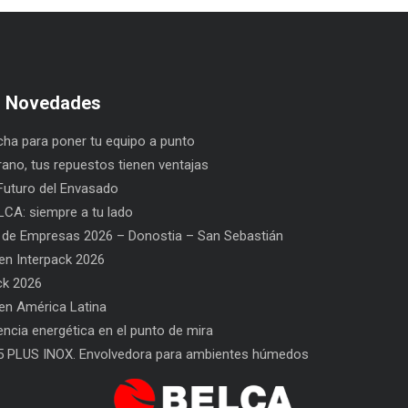
s Novedades
ha para poner tu equipo a punto
rano, tus repuestos tienen ventajas
uturo del Envasado
CA: siempre a tu lado
 de Empresas 2026 – Donostia – San Sebastián
n Interpack 2026
ck 2026
n América Latina
l Envasado
SAT BELCA: siempre a tu lado
Car
iencia energética en el punto de mira
San
5 PLUS INOX. Envolvedora para ambientes húmedos