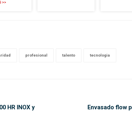
S >>
aridad
profesional
talento
tecnologia
00 HR INOX y
Envasado flow p