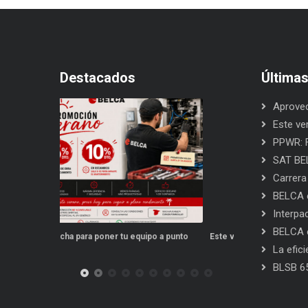
Destacados
Última
Aprovec
Este ve
PPWR: F
SAT BEL
Carrera
BELCA e
Interpa
BELCA e
po a punto
Este verano, tus repuestos tienen ventajas
PPWR: Futuro de
La efic
BLSB 6