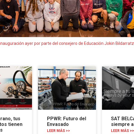
Inauguración ayer por parte del consejero de Educación Jokin Bildarratz
rano, tus
PPWR: Futuro del
SAT BELC
tos tienen
Envasado
siempre a 
as
LEER MÁS >>
LEER MÁS >>