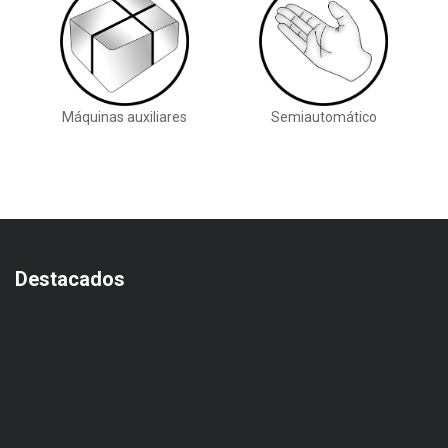
Máquinas auxiliares
Semiautomático
Destacados