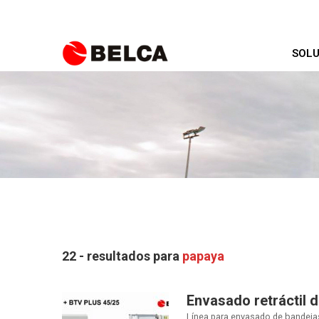
SOLU
22 - resultados para
papaya
Envasado retráctil 
Línea para envasado de bandejas