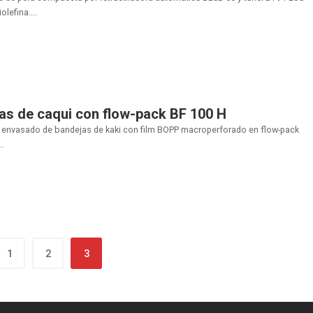
lefina....
as de caqui con flow-pack BF 100 H
l envasado de bandejas de kaki con film BOPP macroperforado en flow-pack
..
1
2
3