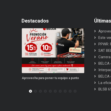
Destacados
Última
Aprovec
Este ve
PPWR: F
SAT BEL
Carrera
BELCA e
Interpa
BELCA e
vecha para poner tu equipo a punto
Este verano, tus repuestos tienen v
La efic
BLSB 6