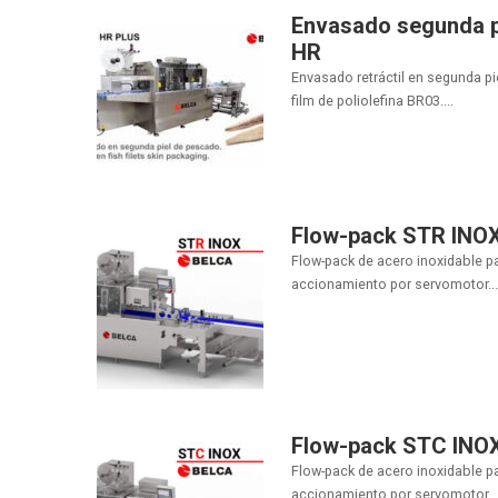
Envasado segunda p
HR
Envasado retráctil en segunda p
film de poliolefina BR03....
Flow-pack STR INO
Flow-pack de acero inoxidable p
accionamiento por servomotor...
Flow-pack STC INO
Flow-pack de acero inoxidable p
accionamiento por servomotor...