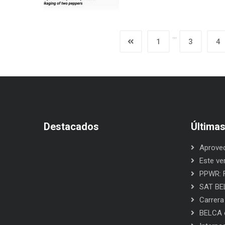
…
1
3
4
Destacados
Última
Aprovec
Este ve
PPWR: F
SAT BEL
Carrera
BELCA e