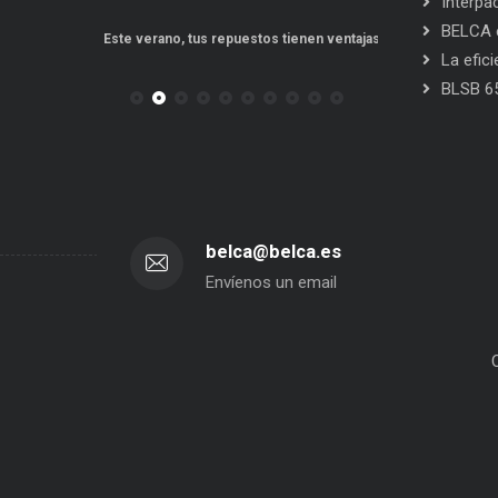
Interpa
BELCA e
po a punto
Este verano, tus repuestos tienen ventajas
PPWR: Futuro de
La efic
BLSB 6
belca@belca.es
Envíenos un email