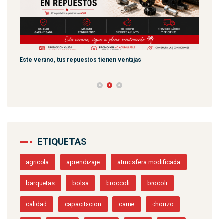
Este verano, tus repuestos tienen ventajas
PPWR
ETIQUETAS
agricola
aprendizaje
atmosfera modificada
barquetas
bolsa
broccoli
brocoli
calidad
capacitacion
carne
chorizo