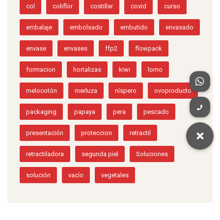
col
coliflor
costillar
covid
curso
embalaje
embolsado
embutido
envasado
envase
envases
ffp2
flowpack
formacion
hortalizas
kiwi
lomo
melocotón
merluza
níspero
ovoproducto
packaging
papaya
pera
pescado
presentación
proteccion
retractil
retractiladora
segunda piel
Soluciones
solución
vacío
vegetales