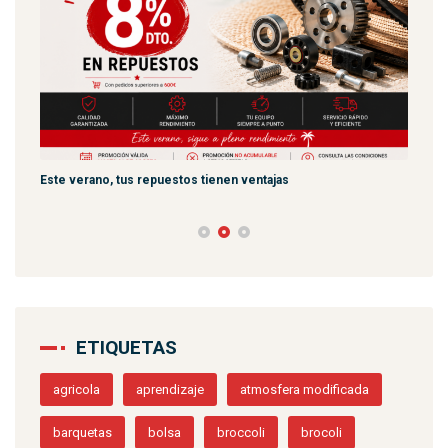
Este verano, tus repuestos tienen ventajas
PPWR
ETIQUETAS
agricola
aprendizaje
atmosfera modificada
barquetas
bolsa
broccoli
brocoli