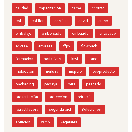
calidad
capacitacion
carne
chorizo
col
coliflor
costillar
covid
curso
embalaje
embolsado
embutido
envasado
envase
envases
ffp2
flowpack
formacion
hortalizas
kiwi
lomo
melocotón
merluza
níspero
ovoproducto
packaging
papaya
pera
pescado
presentación
proteccion
retractil
retractiladora
segunda piel
Soluciones
solución
vacío
vegetales