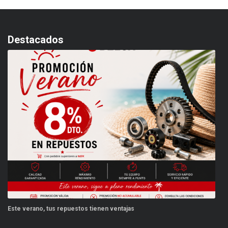
Destacados
Este verano, tus repuestos tienen ventajas
PP