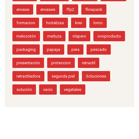
envase
envases
ffp2
flowpack
formacion
hortalizas
kiwi
lomo
melocotón
merluza
níspero
ovoproducto
packaging
papaya
pera
pescado
presentación
proteccion
retractil
retractiladora
segunda piel
Soluciones
solución
vacío
vegetales